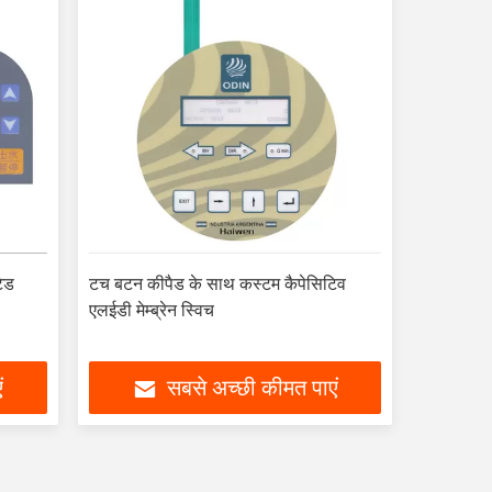
टेड
टच बटन कीपैड के साथ कस्टम कैपेसिटिव
एलईडी मेम्ब्रेन स्विच
ं
सबसे अच्छी कीमत पाएं