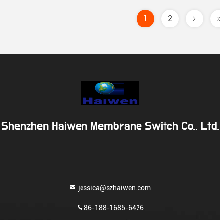
1
2
Shenzhen Haiwen Membrane Switch Co., Ltd.
jessica@szhaiwen.com
86-188-1685-6426