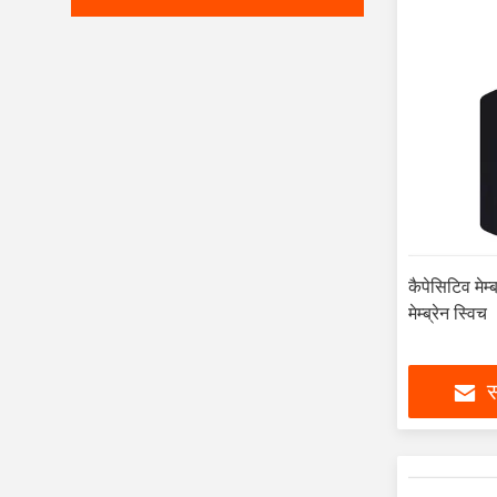
कैपेसिटिव मेम
मेम्ब्रेन स्विच
स