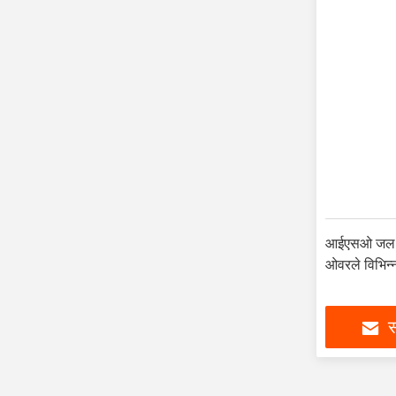
आईएसओ जल प्र
ओवरले विभिन्न
स