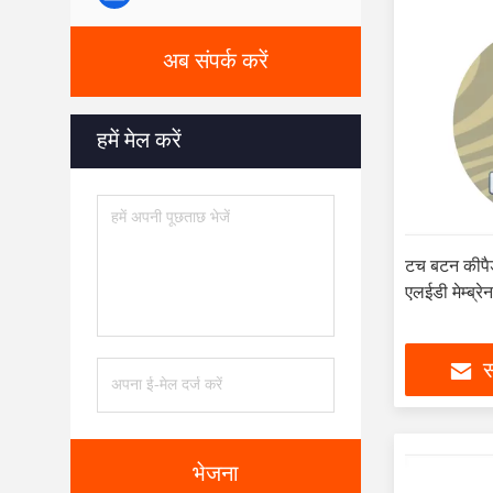
अब संपर्क करें
हमें मेल करें
टच बटन कीपै
एलईडी मेम्ब्रे
स
भेजना