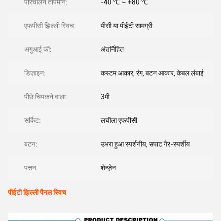
परिचालन तापमान:
-40 ℃ ~ +80 ℃
एफपीसी झिल्ली स्विच:
पीसी या पीईटी सामग्री
अगुआई की:
अंतर्निहित
डिज़ाइन:
कस्टम आकार, रंग, बटन आकार, केबल लंबाई
पीछे चिपकने वाला:
3मी
सर्किट:
लचीला एफपीसी
बटन:
उभरा हुआ स्पर्शनीय, सपाट गैर-स्पर्शीय
पत्तन:
शेन्ज़ेन
पीईटी झिल्ली पैनल स्विच