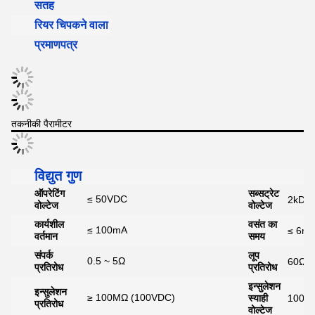
सतह
रियर चिपकने वाला
प्रमाणपत्र
तकनीकी पैरामीटर
विद्युत गुण
ऑपरेटिंग
सब्सट्रेट
≤ 50VDC
2kDV
वोल्टेज
वोल्टेज
कार्यशील
वसंत का
≤ 100mA
≤ 6ms
वर्तमान
समय
संपर्क
लूप
0.5 ~ 5Ω
60Ω
प्रतिरोध
प्रतिरोध
इन्सुलेशन
इन्सुलेशन
≥ 100MΩ (100VDC)
स्याही
100V
प्रतिरोध
वोल्टेज