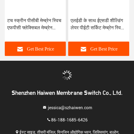
टच स्क्रीन पीसीबी मेम्ब्रेन स्विच
एलईडी के साथ ईएसडी शील्डिंग
एफपीसी फ्लेक्सिबल मेम्ब्रेन
लेयर पीईटी सर्किट मेम्ब्रेन स्विच
कीपैड
एफपीसी कीपैड
Get Best Price
Get Best Price
Shenzhen Haiwen Membrane Switch Co., Ltd.
jessica@szhaiwen.com
86-188-1685-6426
ईस्ट साइड, तीसरी मंजिल, यिनजिन औद्योगिक भवन, ज़िक्सियांग, बाओन,