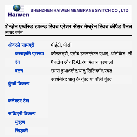
शेन्ज़ेन एम्बॉस्ड टफन्ड स्विच प्रेशर सेंसर मेम्ब्रेन स्विच कीपैड पैनल
उत्पाद वर्णन
ओवरले सामग्री
पीईटी, पीसी
कलाकृति प्रारूप
कोरलड्रॉ, एडोब इलस्ट्रेटर एआई, ऑटोकैड, सीड
रंग
पैनटोन और RALरंग मिलान प्रणाली
बटन
उभरा हुआ/फ्लैट/धातु/सिलिकॉन/रबड़
स्पर्शनीय: धातु के गुंबद या पॉली गुंबद
कुंजी विकल्प
कनेक्टर टेल
सर्किट्री विकल्प
मुद्रण
खिड़की