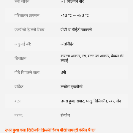
सेवा जीवन:
> 1 मिलियन बार
परिचालन तापमान:
-40 ℃ ~ +80 ℃
एफपीसी झिल्ली स्विच:
पीसी या पीईटी सामग्री
अगुआई की:
अंतर्निहित
कस्टम आकार, रंग, बटन का आकार, केबल की
डिज़ाइन:
लंबाई
पीछे चिपकने वाला:
3मी
सर्किट:
लचीला एफपीसी
बटन:
उभरा हुआ, सपाट, धातु, सिलिकॉन, रबर, गोंद
पत्तन:
शेन्ज़ेन
उभरा हुआ कड़ा सिलिकॉन झिल्ली स्विच पीसी सामग्री कीपैड पैनल